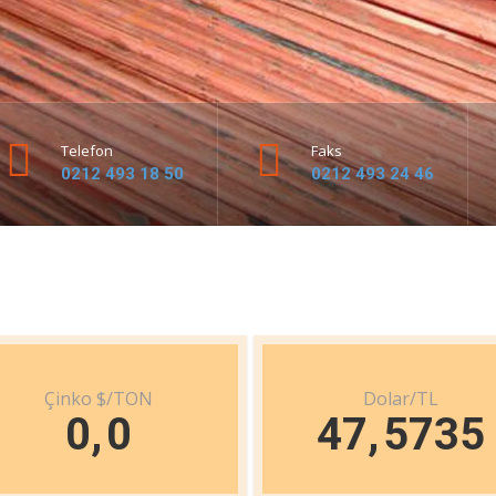
Telefon
Faks
0212 493 18 50
0212 493 24 46
Çinko $/TON
Dolar/TL
0
,
0
47
,
5735