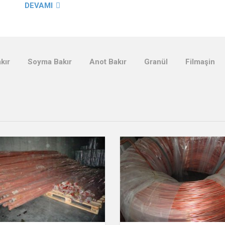
DEVAMI
kır
Soyma Bakır
Anot Bakır
Granül
Filmaşin