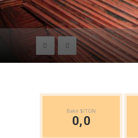
Bakır $/TON
0
,
0