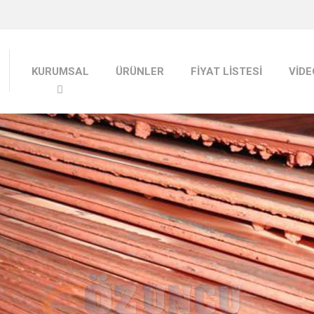
KURUMSAL
ÜRÜNLER
FİYAT LİSTESİ
VİD