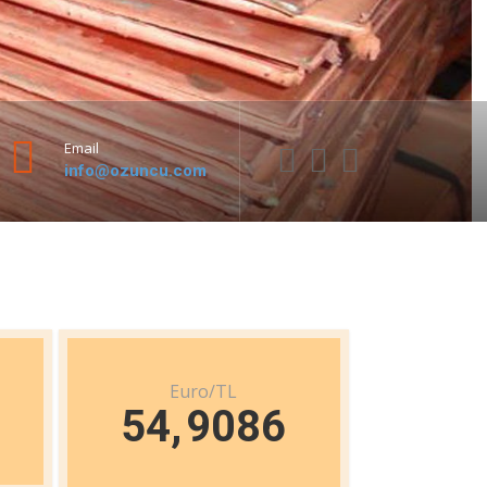
Email
info@ozuncu.com
Euro/TL
54
,
9086